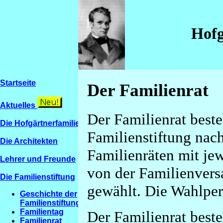
Hofg
Startseite
Der Familienrat
Aktuelles
Der Familienrat beste
Die Hofgärtnerfamilien
Familienstiftung nach
Die Architekten
Familienräten mit je
Lehrer und Freunde
von der Familienver
Die Familienstiftung
gewählt. Die Wahlperi
Geschichte der
Familienstiftung
Familientag
Der Familienrat beste
Familienrat