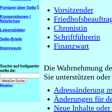
Vorsitzender
Fontane über Sello
Friedhofsbeauftra
Kooperationen /
Nützliches
Chronistin
Lebensbilder
Schriftführerin
Sello-Briefe
Finanzwart
Impressum
Die Wahrnehmung der
Suche auf hofgaertner-
sello.de:
Sie unterstützen oder 
MetaGer
Adressänderung mi
Änderungen für d
Neue Inhalte oder