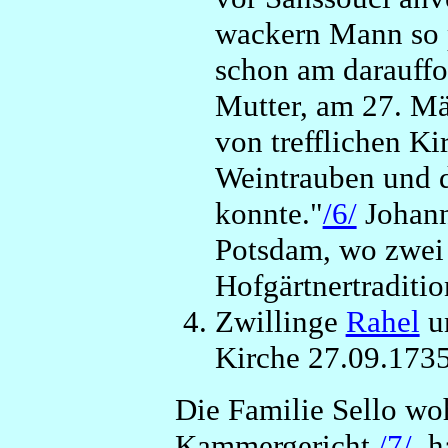
wackern Mann so 
schon am darauffo
Mutter, am 27. Mä
von trefflichen Ki
Weintrauben und d
konnte."
/6/
Johann
Potsdam, wo zwei 
Hofgärtnertraditio
Zwillinge
Rahel
u
Kirche 27.09.1735
Die Familie Sello wo
Kammergericht
/7/
, 