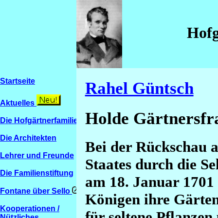
Hofg
Startseite
Rahel Güntsch
Aktuelles
Holde Gärtnersfr
Die Hofgärtnerfamilien
Die Architekten
Bei der Rückschau a
Lehrer und Freunde
Staates durch die Se
Die Familienstiftung
am 18. Januar 1701 s
Fontane über Sello
Königen ihre Gärten 
Kooperationen /
für seltene Pflanzen
Nützliches