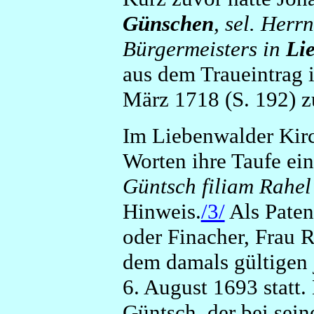
Günschen
, sel. Her
Bürgermeisters in
Li
aus dem Traueintrag 
März 1718 (S. 192) zu
Im Liebenwalder Kirc
Worten ihre Taufe ei
Güntsch filiam Rahel
Hinweis.
/3/
Als Paten
oder Finacher, Frau R
dem damals gültigen 
6. August 1693 statt.
Güntsch, der bei sei