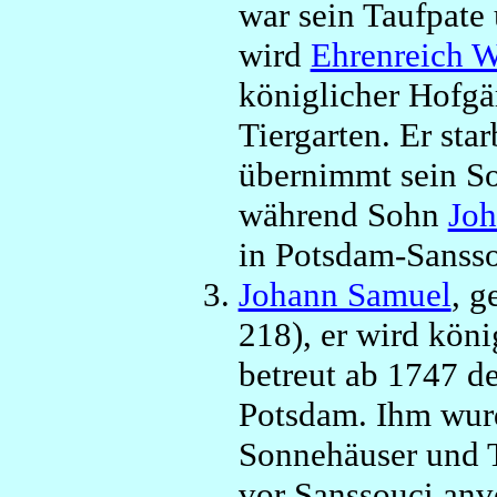
war sein Taufpate
wird
Ehrenreich 
königlicher Hofgä
Tiergarten. Er sta
übernimmt sein 
während Sohn
Joh
in Potsdam-Sansso
Johann Samuel
, g
218), er wird kön
betreut ab 1747 d
Potsdam. Ihm wurd
Sonnehäuser und T
vor Sanssouci anv