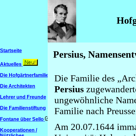
Hofg
Startseite
Persius, Namensen
Aktuelles
Die Hofgärtnerfamilien
Die Familie des „Ar
Die Architekten
Persius
zugewanderte
Lehrer und Freunde
ungewöhnliche Nam
Die Familienstiftung
Familie nach Preuss
Fontane über Sello
Am 20.07.1644 immatr
Kooperationen /
Nützliches