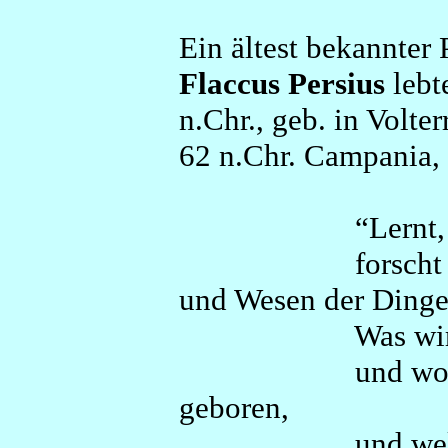
Ein ältest bekannter 
Flaccus Persius
lebt
n.Chr., geb. in Volterr
62 n.Chr. Campania, I
“Lernt, Uns
forscht nach
und Wesen der Dinge
Was wir si
und wozu wir
geboren,
und welche