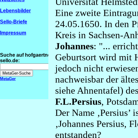
Universität Helmsted
Eine zweite Eintrag
Lebensbilder
24.05.1650. In den P
Sello-Briefe
Kreis in Sachsen-Anh
Impressum
Johannes
: "... erri
Geburtsort wird mit 
Suche auf hofgaertner-
sello.de:
jedoch nicht erwiesen
nachweisbar der älte
MetaGer
siehe Ahnentafel) de
F.L.Persius
, Potsdam
Der Name ‚Persius’ i
‚Johannes Persius, Fl
entstanden?