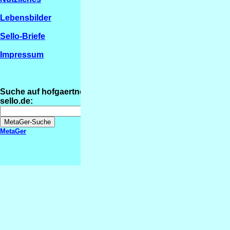
Lebensbilder
Sello-Briefe
Impressum
Suche auf hofgaertner-
sello.de:
MetaGer