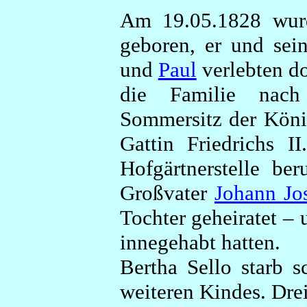
Am 19.05.1828 wurd
geboren, er und sei
und
Paul
verlebten do
die Familie nach
Sommersitz der König
Gattin Friedrichs I
Hofgärtnerstelle be
Großvater
Johann Jo
Tochter geheiratet – 
innegehabt hatten.
Bertha Sello starb 
weiteren Kindes. Dre