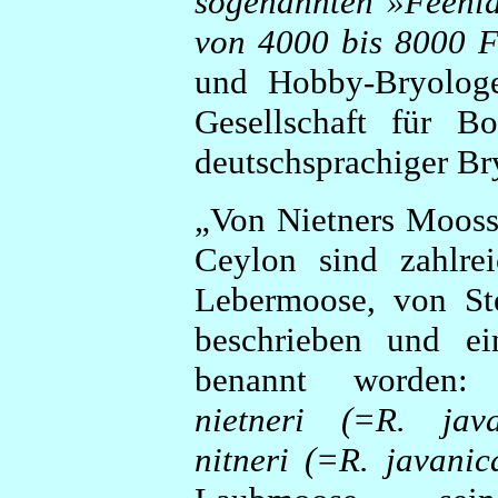
sogenannten »Feenl
von 4000 bis 8000 
und Hobby-Bryologe
Gesellschaft für 
deutschsprachiger Bry
„Von Nietners Moos
Ceylon sind zahlre
Lebermoose, von St
beschrieben und e
benannt worde
nietneri (=R. jav
nitneri (=R. javanic