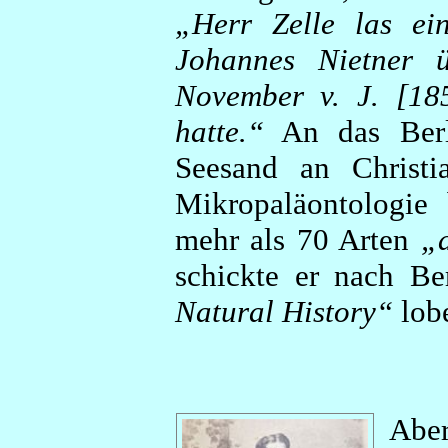
„Herr Zelle las ei
Johannes Nietner ü
November v. J. [18
hatte.“
An das Berl
Seesand an Christi
Mikropaläontologie
mehr als 70 Arten
„
schickte er nach B
Natural History“
lob
Abe