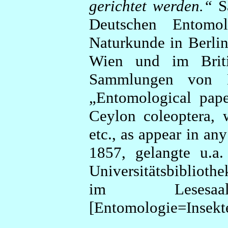
gerichtet werden.“
Sa
Deutschen Entomo
Naturkunde in Berli
Wien und im Brit
Sammlungen von Dr
„Entomological pape
Ceylon coleoptera, w
etc., as appear in an
1857, gelangte u.a.
Universitätsbibliot
im Lesesaa
[Entomologie=Insekte