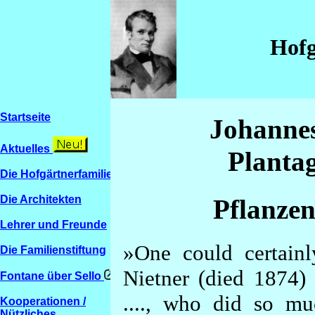
Hofg
Startseite
Johannes
Aktuelles
Plantag
Die Hofgärtnerfamilien
Die Architekten
Pflanze
Lehrer und Freunde
»One could certain
Die Familienstiftung
Nietner (died 1874) 
Fontane über Sello
...., who did so mu
Kooperationen /
Nützliches