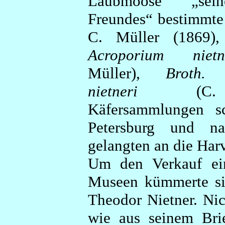
Laubmoose „sein
Freundes“ bestimmte 
C. Müller (1869),
Acroporium nietn
Müller),
Broth.
nietneri
(C
Käfersammlungen s
Petersburg und n
gelangten an die Har
Um den Verkauf ein
Museen kümmerte sic
Theodor Nietner. Ni
wie aus seinem Bri