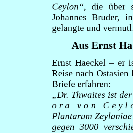
Ceylon“
, die über
Johannes Bruder, in
gelangte und vermutl
Aus Ernst Hae
Ernst Haeckel – er i
Reise nach Ostasien 
Briefe erfahren:
„Dr. Thwaites ist der
o r a v o n C e y l 
Plantarum Zeylaniae"
gegen 3000 verschie