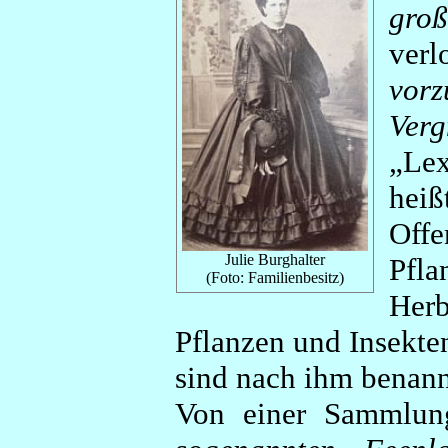
groß
ver
vor
Ver
„Le
heiß
Off
Julie Burghalter
Pfl
(Foto: Familienbesitz)
Her
Pflanzen und Insekte
sind nach ihm benan
Von einer Sammlu