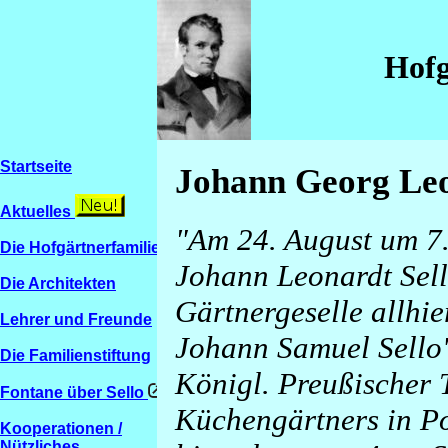
Hofg
Startseite
Johann Georg Leon
Aktuelles
"Am 24. August um 7.
Die Hofgärtnerfamilien
Johann Leonardt Sello
Die Architekten
Gärtnergeselle allhie
Lehrer und Freunde
Johann Samuel Sello
Die Familienstiftung
Königl. Preußischer 
Fontane über Sello
Küchengärtners in P
Kooperationen /
Nützliches