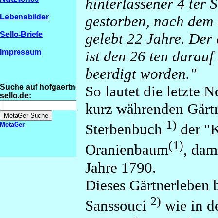
hinterlassener 4 ter S
gestorben, nach dem e
Lebensbilder
gelebt 22 Jahre. Der 
Sello-Briefe
ist den 26 ten darauf
Impressum
beerdigt worden."
So lautet die letzte 
Suche auf hofgaertner-
sello.de:
kurz währenden Gärt
1)
MetaGer
Sterbenbuch
der "K
(1)
Oranienbaum
, dam
Jahre 1790.
Dieses Gärtnerleben 
2)
Sanssouci
wie in de