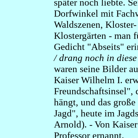
später noch liebte. S
Dorfwinkel mit Fachw
Waldszenen, Kloster-
Klostergärten - man f
Gedicht "Abseits" eri
/ drang noch in dies
waren seine Bilder au
Kaiser Wilhelm I. er
Freundschaftsinsel", 
hängt, und das große
Jagd", heute im Jagd
Arnold). - Von Kais
Professor ernannt.