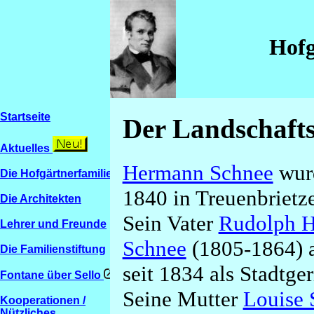
Hofg
Startseite
Der Landschaft
Aktuelles
Hermann Schnee
wurd
Die Hofgärtnerfamilien
1840 in Treuenbrietz
Die Architekten
Sein Vater
Rudolph 
Lehrer und Freunde
Schnee
(1805-1864) a
Die Familienstiftung
seit 1834 als Stadtger
Fontane über Sello
Seine Mutter
Louise 
Kooperationen /
Nützliches