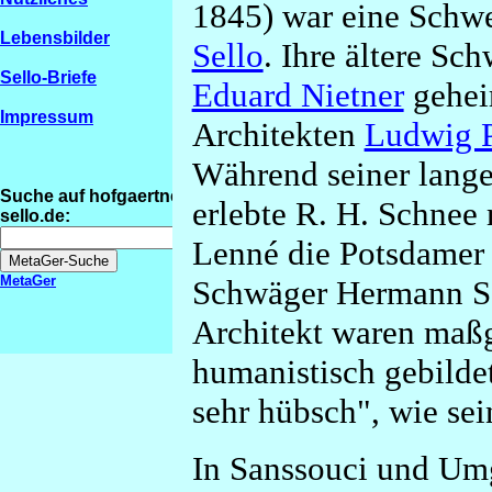
1845) war eine Schwe
Lebensbilder
Sello
. Ihre ältere Sc
Sello-Briefe
Eduard Nietner
geheir
Impressum
Architekten
Ludwig P
Während seiner lange
Suche auf hofgaertner-
erlebte R. H. Schnee 
sello.de:
Lenné die Potsdamer 
MetaGer
Schwäger Hermann Sel
Architekt waren maßg
humanistisch gebilde
sehr hübsch", wie sei
In Sanssouci und Um