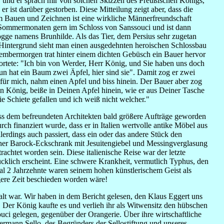
", und er sprach mir von solchen Skizzen des Preußischen Königs,
r ist darüber gestorben. Diese Mitteilung zeigt aber, dass die
m Bauen und Zeichnen ist eine wirkliche Männerfreundschaft
n Sommermonaten gern im Schloss von Sanssouci und ist dann
gge namens Brunhilde. Als das Tier, dem Persius sehr zugetan
m Hintergrund sieht man einen ausgedehnten heroischen Schlossbau
eptembermorgen trat hinter einem dichten Gebüsch ein Bauer hervor
ortete: "Ich bin von Werder, Herr König, und Sie haben uns doch
n hat ein Baum zwei Äpfel, hier sind sie". Damit zog er zwei
für mich, nahm einen Apfel und biss hinein. Der Bauer aber zog
in König, beiße in Deinen Apfel hinein, wie er aus Deiner Tasche
e Schiete gefallen und ich weiß nicht welcher."
ss dem befreundeten Architekten bald größere Aufträge geworden
rch finanziert wurde, dass er in Italien wertvolle antike Möbel aus
lerdings auch passiert, dass ein oder das andere Stück den
ner Barock-Eck­schrank mit Jesuitengiebel und Messingverglasung
achtet worden sein. Diese italienische Reise war der letzte
cklich erscheint. Eine schwere Krankheit, vermutlich Typhus, den
mal 2 Jahrzehnte waren seinem hohen künstlerischem Geist als
gere Zeit beschieden worden wäre!
e alt war. Wir haben in dem Bericht gelesen, den Klaus Eggert uns
. Der König kaufte es und verlieh ihr als Witwensitz den hübschen
ouci gelegen, gegenüber der Orangerie. Über ihre wirtschaftliche
ermann Sello, des Begründers der Sellostiftung und unseres