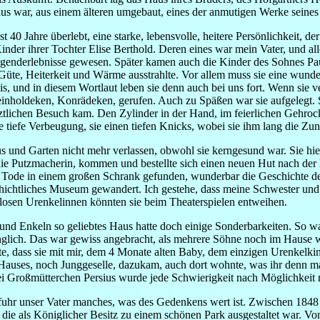
us war, aus einem älteren umgebaut, eines der anmutigen Werke seines
t 40 Jahre überlebt, eine starke, lebensvolle, heitere Persönlichkeit, de
Kinder ihrer Tochter Elise Berthold. Deren eines war mein Vater, und all
Jugenderlebnisse gewesen. Später kamen auch die Kinder des Sohnes Pau
Güte, Heiterkeit und Wärme ausstrahlte. Vor allem muss sie eine wund
s, und in diesem Wortlaut leben sie denn auch bei uns fort. Wenn sie 
nholdeken, Konrädeken, gerufen. Auch zu Späßen war sie aufgelegt. So
rztlichen Besuch kam. Den Zylinder in der Hand, im feierlichen Gehr
 tiefe Verbeugung, sie einen tiefen Knicks, wobei sie ihm lang die Zung
s und Garten nicht mehr verlassen, obwohl sie kerngesund war. Sie hielt
 die Putzmacherin, kommen und bestellte sich einen neuen Hut nach der 
Tode in einem großen Schrank gefunden, wunderbar die Geschichte der M
chichtliches Museum gewandert. Ich gestehe, dass meine Schwester und
ätlosen Urenkelinnen könnten sie beim Theaterspielen entweihen.
nd Enkeln so geliebtes Haus hatte doch einige Sonderbarkeiten. So w
nglich. Das war gewiss angebracht, als mehrere Söhne noch im Hause 
te, dass sie mit mir, dem 4 Monate alten Baby, dem einzigen Urenkelki
 Hauses, noch Junggeselle, dazukam, auch dort wohnte, was ihr denn m
ei Großmütterchen Persius wurde jede Schwierigkeit nach Möglichkeit
fuhr unser Vater manches, was des Gedenkens wert ist. Zwischen 1848 
 die als Königlicher Besitz zu einem schönen Park ausgestaltet war. V