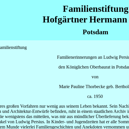
Familienstiftung
Hofgärtner Hermann 
Potsdam
amilienstiftung
Familienerinnerungen an Ludwig Persiu
den Königlichen Oberbaurat in Potsd
von
Marie Pauline Thorbecke geb. Berthol
ca. 1950
es großen Vorfahren nur wenig aus seinem Leben bekannt. Sein Nachla
nd Architektur-Entwürfe befinden, ruht in einem staatlichen Archiv in 
ilie wenigstens das mitteilen, was mir aus mündlicher Überlieferung be
 Enkel von Ludwig Persius. In Kinder- und Jugendzeiten hat er alle So
ihrem Munde vielerlei Familiengeschichten und Anekdoten vernommen un