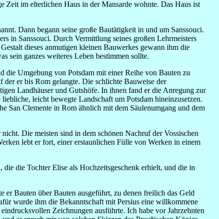
nige Zeit im elterlichen Haus in der Mansarde wohnte. Das Haus ist
nannt. Dann begann seine große Bautätigkeit in und um Sanssouci.
ners in Sanssouci. Durch Vermittlung seines großen Lehrmeisters
e Gestalt dieses anmutigen kleinen Bauwerkes gewann ihm die
s sein ganzes weiteres Leben bestimmen sollte.
und die Umgebung von Potsdam mit einer Reihe von Bauten zu
auf der er bis Rom gelangte. Die schlichte Bauweise der
mutigen Landhäuser und Gutshöfe. In ihnen fand er die Anregung zur
e liebliche, leicht bewegte Landschaft um Potsdam hineinzusetzen.
rche San Clemente in Rom ähnlich mit dem Säulen­umgang und dem
r nicht. Die meisten sind in dem schönen Nachruf der Vossischen
erken lebt er fort, einer erstaunlichen Fülle von Werken in einem
 die die Tochter Elise als Hochzeitsgeschenk erhielt, und die in
tte er Bauten über Bauten ausgeführt, zu denen freilich das Geld
 dafür wurde ihm die Bekanntschaft mit Persius eine willkommene
n eindrucksvollen Zeichnungen ausführte. Ich habe vor Jahrzehnten