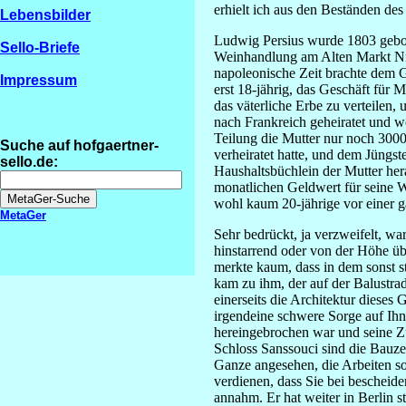
erhielt ich aus den Beständen des
Lebensbilder
Ludwig Persius wurde 1803 gebore
Sello-Briefe
Weinhandlung am Alten Markt Nr.1
napoleonische Zeit brachte dem Ge
Impressum
erst 18-jährig, das Geschäft für 
das väterliche Erbe zu verteilen, 
nach Frankreich geheiratet und w
Teilung die Mutter nur noch 3000 
Suche auf hofgaertner-
verheiratet hatte, und dem Jüngst
sello.de:
Haushaltsbüchlein der Mutter her
monatlichen Geldwert für seine W
wohl kaum 20-jährige vor einer 
MetaGer
Sehr bedrückt, ja verzweifelt, w
hinstarrend oder von der Höhe ü
merkte kaum, dass in dem sonst s
kam zu ihm, der auf der Balustrad
einerseits die Architektur dieses
irgendeine schwere Sorge auf Ihn
hereingebrochen war und seine Zu
Schloss Sanssouci sind die Bauz
Ganze angesehen, die Arbeiten so
verdienen, dass Sie bei beschei
annahm. Er hat weiter in Berlin 