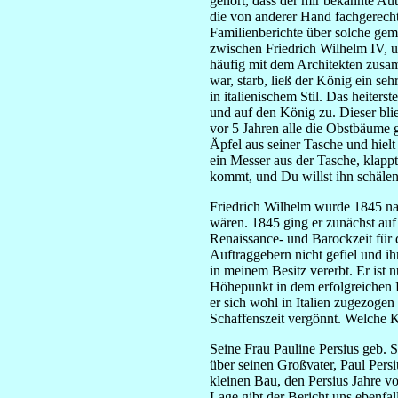
gehört, dass der mir bekannte Au
die von anderer Hand fachgerecht 
Familienberichte über solche ge
zwischen Friedrich Wilhelm IV, 
häufig mit dem Architekten zusam
war, starb, ließ der König ein s
in italienischem Stil. Das heiter
und auf den König zu. Dieser bli
vor 5 Jahren alle die Obstbäume 
Äpfel aus seiner Tasche und hiel
ein Messer aus der Tasche, klapp
kommt, und Du willst ihn schälen?
Friedrich Wilhelm wurde 1845 na
wären. 1845 ging er zunächst auf 
Renaissance- und Barockzeit für d
Auftraggebern nicht gefiel und 
in meinem Besitz vererbt. Er ist 
Höhepunkt in dem erfolgreichen L
er sich wohl in Italien zugezoge
Schaffenszeit vergönnt. Welche 
Seine Frau Pauline Persius geb. S
über seinen Großvater, Paul Persi
kleinen Bau, den Persius Jahre vo
Lage gibt der Bericht uns ebenfa