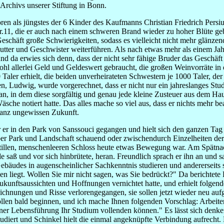
 Archivs unserer Stiftung in Bonn.
n als jüngstes der 6 Kinder des Kaufmanns Christian Friedrich Persiu
1, die er auch nach einem schweren Brand wieder zu hoher Blüte gebrach
schäft große Schwierigkeiten, sodass es vielleicht nicht mehr glänzend 
Mutter und Geschwister weiterführen. Als nach etwas mehr als einem Jah
und da erwies sich denn, dass der nicht sehr fähige Bruder das Geschäft 
ohl allerlei Geld und Geldeswert gebraucht, die großen Weinvorräte i
Taler erhielt, die beiden unverheirateten Schwestern je 1000 Taler, de
en, Ludwig, wurde vorgerechnet, dass er nicht nur ein jahreslanges Stu
an, in dem diese sorgfältig und genau jede kleine Zusteuer aus dem Hau
äsche notiert hatte. Das alles mache so viel aus, dass er nichts mehr
ganz ungewissen Zukunft.
ar er in den Park von Sanssouci gegangen und hielt sich den ganzen Tag
ber Park und Landschaft schauend oder zwischendurch Einzelheiten d
tillen, menschenleeren Schloss heute etwas Bewegung war. Am Spätnachm
e saß und vor sich hinbrütete, heran. Freundlich sprach er ihn an und s
 Gebäudes in augenscheinlicher Sachkenntnis studieren und andererseits s
en liegt. Wollen Sie mir nicht sagen, was Sie bedrückt?" Da berichtete
kunftsaussichten und Hoffnungen vernichtet hatte, und erhielt folgend
eichnungen und Risse verlorengegangen, sie sollen jetzt wieder neu a
llen bald beginnen, und ich mache Ihnen folgenden Vorschlag: Arbeite
dener Lebensführung Ihr Studium vollenden können." Es lässt sich den
studiert und Schinkel hielt die einmal angeknüpfte Verbindung aufrech