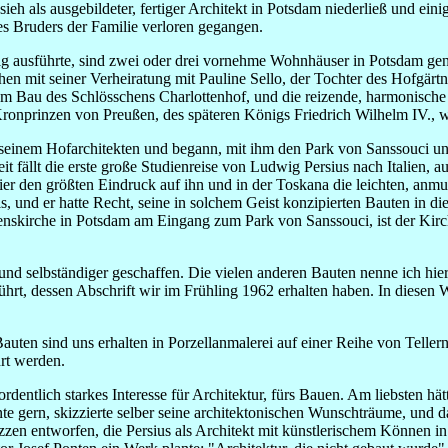
 sieh als ausgebildeter, fertiger Architekt in Potsdam niederließ und ei
des Bruders der Familie verloren gegangen.
ndig ausführte, sind zwei oder drei vornehme Wohnhäuser in Potsdam ge
hen mit seiner Verheiratung mit Pauline Sello, der Tochter des Hofgärt
zum Bau des Schlösschens Charlottenhof, und die reizende, harmonisch
onprinzen von Preußen, des späteren Königs Friedrich Wilhelm IV., wa
 seinem Hofarchitekten und begann, mit ihm den Park von Sanssouci 
it fällt die erste große Studienreise von Ludwig Persius nach Italien, 
 hier den größten Eindruck auf ihn und in der Toskana die leichten, an
, und er hatte Recht, seine in solchem Geist konzipierten Bauten in di
enskirche in Potsdam am Eingang zum Park von Sanssouci, ist der Ki
 und selbständiger geschaffen. Die vielen anderen Bauten nenne ich hie
rt, dessen Abschrift wir im Frühling 1962 erhalten haben. In diesen W
auten sind uns erhalten in Porzellanmalerei auf einer Reihe von Tellern,
rt werden.
ordentlich starkes Interesse für Architektur, fürs Bauen. Am liebsten hä
nte gern, skizzierte selber seine architektonischen Wunschträume, und
zzen entworfen, die Persius als Architekt mit künstlerischem Können i