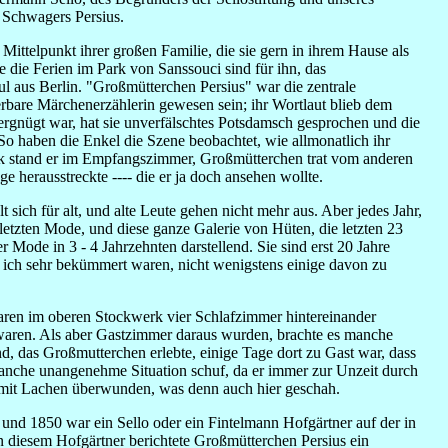
 Schwagers Persius.
r Mittelpunkt ihrer großen Familie, die sie gern in ihrem Hause als
e die Ferien im Park von Sanssouci sind für ihn, das
l aus Berlin. "Großmütterchen Persius" war die zentrale
erbare Märchenerzählerin gewesen sein; ihr Wortlaut blieb dem
vergnügt war, hat sie unverfälschtes Potsdamsch gesprochen und die
 haben die Enkel die Szene beobachtet, wie allmonatlich ihr
ock stand er im Empfangszimmer, Großmütterchen trat vom anderen
e herausstreckte ---- die er ja doch ansehen wollte.
 sich für alt, und alte Leute gehen nicht mehr aus. Aber jedes Jahr,
letzten Mode, und diese ganze Galerie von Hüten, die letzten 23
ode in 3 - 4 Jahrzehnten darstellend. Sie sind erst 20 Jahre
 ich sehr bekümmert waren, nicht wenigstens einige davon zu
aren im oberen Stockwerk vier Schlafzimmer hintereinander
waren. Als aber Gastzimmer daraus wurden, brachte es manche
nd, das Großmutterchen erlebte, einige Tage dort zu Gast war, dass
anche unangenehme Situation schuf, da er immer zur Unzeit durch
 mit Lachen überwunden, was denn auch hier geschah.
und 1850 war ein Sello oder ein Fintelmann Hofgärtner auf der in
on diesem Hofgärtner berichtete Großmütterchen Persius ein