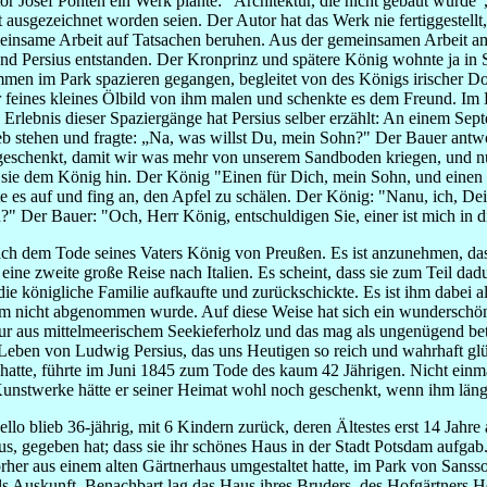
tor Josef Ponten ein Werk plante: "Architektur, die nicht gebaut wurde
ausgezeichnet worden seien. Der Autor hat das Werk nie fertiggestellt, e
meinsame Arbeit auf Tatsachen beruhen. Aus der gemeinsamen Arbeit a
und Persius entstanden. Der Kronprinz und spätere König wohnte ja i
men im Park spazieren gegangen, begleitet von des Königs irischer Do
ehr feines kleines Ölbild von ihm malen und schenkte es dem Freund. I
ste Erlebnis dieser Spaziergänge hat Persius selber erzählt: An einem S
eb stehen und fragte: „Na, was willst Du, mein Sohn?" Der Bauer antw
geschenkt, damit wir was mehr von unserem Sandboden kriegen, und nu
t sie dem König hin. Der König "Einen für Dich, mein Sohn, und einen 
te es auf und fing an, den Apfel zu schälen. Der König: "Nanu, ich, De
" Der Bauer: "Och, Herr König, entschuldigen Sie, einer ist mich in di
ch dem Tode seines Vaters König von Preußen. Es ist anzunehmen, da
eine zweite große Reise nach Italien. Es scheint, dass sie zum Teil dadu
ie königliche Familie aufkaufte und zurückschickte. Es ist ihm dabei al
ihm nicht abgenommen wurde. Auf diese Weise hat sich ein wunderschö
nur aus mittelmeerischem Seekieferholz und das mag als ungenügend betr
eben von Ludwig Persius, das uns Heutigen so reich und wahrhaft glü
n hatte, führte im Juni 1845 zum Tode des kaum 42 Jährigen. Nicht ein
Kunstwerke hätte er seiner Heimat wohl noch geschenkt, wenn ihm län
ello blieb 36-jährig, mit 6 Kindern zurück, deren Ältestes erst 14 Jahr
us, gegeben hat; dass sie ihr schönes Haus in der Stadt Potsdam aufgab
rher aus einem alten Gärtnerhaus umgestaltet hatte, im Park von Sanss
lls Auskunft. Benachbart lag das Haus ihres Bruders, des Hofgärtners H