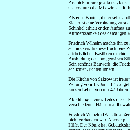
Architekturbüro gearbeitet, bis er
später durch die Misswirtschaft 
Als erste Bauten, die er selbstä
Sicher ist eine Verbindung zu suc
Schinkel erhielt er den Auftrag 
Aufmerksamkeit des damaligen Kr
Friedrich Wilhelm machte ihn zu
schmücken. In diese fruchtbare Ze
altchristlichen Basiliken machte
Ausbildung des ihm gemäßen Stils
Sein schönes Bauwerk, die Fried
schlichten, lichten Innern.
Die Kirche von Sakrow ist freier
Zeitung vom 15. Juni 1845 angefüh
kurzen Leben von nur 42 Jahren.
Abbildungen eines Teiles dieser B
verschiedenen Häusern aufbewah
Friedrich Wilhelm IV. hatte außer
nicht vorhanden war. Aber er pla
Hilfe. Der König hat Gebäude­ski