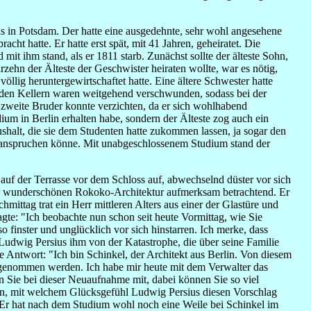
s in Potsdam. Der hatte eine ausgedehnte, sehr wohl angesehene
t hatte. Er hatte erst spät, mit 41 Jahren, geheiratet. Die
mit ihm stand, als er 1811 starb. Zunächst sollte der älteste Sohn,
rzehn der Älteste der Geschwister heiraten wollte, war es nötig,
völlig heruntergewirtschaftet hatte. Eine ältere Schwester hatte
n den Kellern waren weitgehend verschwunden, sodass bei der
r zweite Bruder konnte verzichten, da er sich wohlhabend
dium in Berlin erhalten habe, sondern der Älteste zog auch ein
shalt, die sie dem Studenten hatte zukommen lassen, ja sogar den
 beanspruchen könne. Mit unabgeschlossenem Studium stand der
 auf der Terrasse vor dem Schloss auf, abwechselnd düster vor sich
er wunderschönen Rokoko-Architektur aufmerksam betrachtend. Er
ittag trat ein Herr mittleren Alters aus einer der Glastüre und
agte: "Ich beobachte nun schon seit heute Vormittag, wie Sie
o finster und unglücklich vor sich hinstarren. Ich merke, dass
 Ludwig Persius ihm von der Katastrophe, die über seine Familie
e Antwort: "Ich bin Schinkel, der Architekt aus Berlin. Von diesem
ufgenommen werden. Ich habe mir heute mit dem Verwalter das
n Sie bei dieser Neuaufnahme mit, dabei können Sie so viel
ken, mit welchem Glücksgefühl Ludwig Persius diesen Vorschlag
t. Er hat nach dem Studium wohl noch eine Weile bei Schinkel im