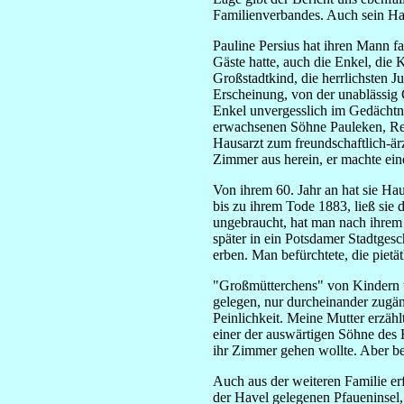
Familienverbandes. Auch sein Ha
Pauline Persius hat ihren Mann fas
Gäste hatte, auch die Enkel, die 
Großstadtkind, die herrlichsten 
Erscheinung, von der unablässig 
Enkel unvergesslich im Gedächtni
erwachsenen Söhne Pauleken, Rei
Hausarzt zum freundschaftlich-ä
Zimmer aus herein, er machte eine
Von ihrem 60. Jahr an hat sie Hau
bis zu ihrem Tode 1883, ließ sie
ungebraucht, hat man nach ihrem 
später in ein Potsdamer Stadtges
erben. Man befürchtete, die piet
"Großmütterchens" von Kindern u
gelegen, nur durcheinander zugä
Peinlichkeit. Meine Mutter erzähl
einer der auswärtigen Söhne des
ihr Zimmer gehen wollte. Aber b
Auch aus der weiteren Familie er
der Havel gelegenen Pfaueninsel,