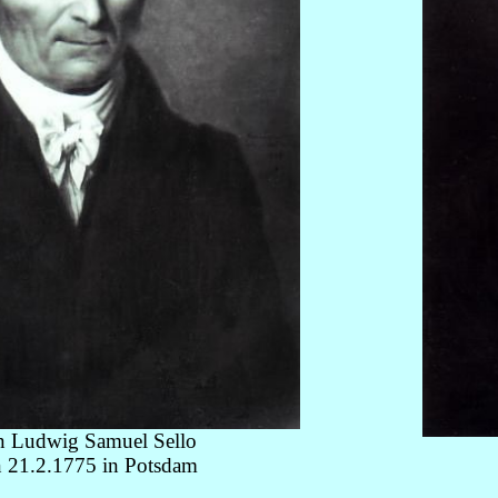
an Ludwig Samuel Sello
 21.2.1775 in Potsdam