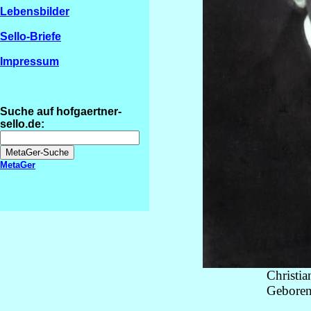
Lebensbilder
Sello-Briefe
Impressum
Suche auf hofgaertner-
sello.de:
MetaGer
Christi
Geboren